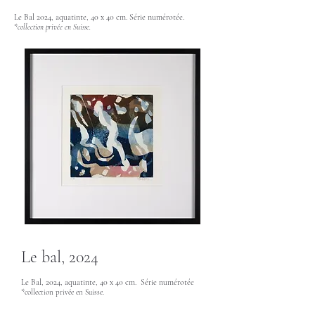
Le Bal 2024, aquatinte, 40 x 40 cm. Série numérotée.
*
collection privée en Suisse.
Le bal, 2024
Le Bal, 2024, aquatinte, 40 x 40 cm. Série numérotée
*
collection privée en Suisse.